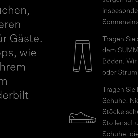
sorgen für 
uchen,
insbesonder
Sonneneins
seren
ür Gäste.
Tragen Sie
dem SUMMIT 
pps, wie
Böden. Wir
Ihrem
oder Strum
im
Tragen Sie
rbilt
Schuhe. Nic
Stöckelschu
Stollensch
Schuhe, di