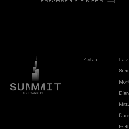
ERFAHREN SIE MEHR
Zeiten —
Letz
Son
Mon
Dien
Mitt
Don
Frei