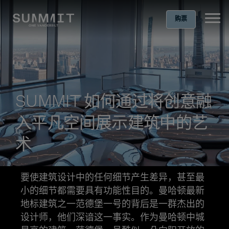
购票
Ope
SUMMIT 如何通过将创意融
入平凡空间展示建筑中的艺
术
要使建筑设计中的任何细节产生差异，甚至最
小的细节都需要具有功能性目的。曼哈顿最新
地标建筑之一范德堡一号的背后是一群杰出的
设计师，他们深谙这一事实。作为曼哈顿中城