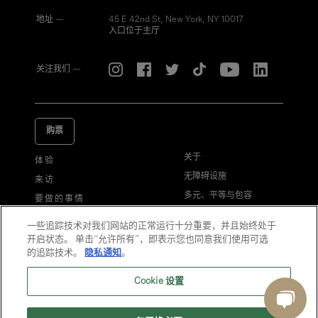
地址 —
45 E 42nd St, New York, NY 10017
入口位于主厅
关注我们 —
购票
关于
体验
无障碍设施
来访
多元、平等与包容
要做的事情
旅行和旅游
我们的影响
一些追踪技术对我们网站的正常运行十分重要，并且始终处于
游客行为准则
常见问题解答
开启状态。 单击“允许所有”，即表示您也同意我们使用可选
的追踪技术。
隐私通知
。
招聘
联系我们
Cookie 设置