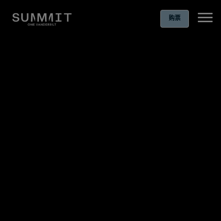
购票
Ope