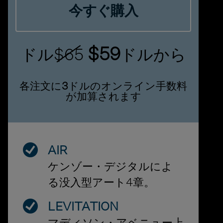
今すぐ購入
$59
ドル
$65
ドルから
各注文に
3
ドルのオンライン手数料
が加算されます
AIR
ケンゾー・デジタルによ
る没入型アート4章。
LEVITATION