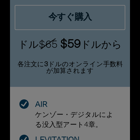
今すぐ購入
$59
ドル
$65
ドルから
各注文に
3
ドルのオンライン手数料
が加算されます
AIR
ケンゾー・デジタルによ
る没入型アート4章。