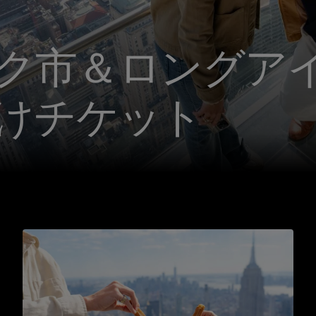
ク市＆ロングア
けチケット