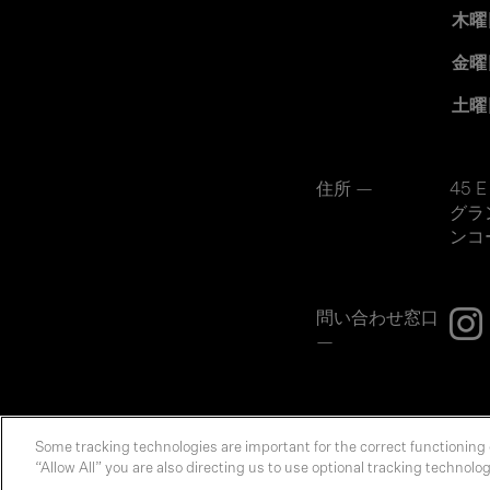
木曜
金曜
土曜
住所 —
45 E
グラ
ンコ
問い合わせ窓口
—
Some tracking technologies are important for the correct functioning 
© 2026 SL Green. 無断複写・転載禁止。
“Allow All” you are also directing us to use optional tracking technolo