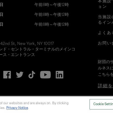
本施設
日
午前8時～午後12時
ョン
日
午前8時～午後12時
当施設
るイン
日
午前8時～午後12時
よくあ
お問い
 42nd St, New York, NY 10017
ンド・セントラル・ターミナルのメインコ
ース・エントランス
財団の
ルネス
こちら
詳細
of our websites and are always on. By clicking
Cookie Setti
gies.
Privacy Notice
.