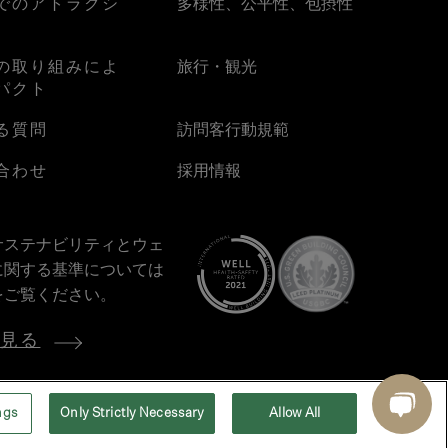
でのアトラクシ
多様性、公平性、包摂性
の取り組みによ
旅行・観光
パクト
る質問
訪問客行動規範
合わせ
採用情報
サステナビリティとウェ
に関する基準については
をご覧ください。
を見る
ngs
Only Strictly Necessary
Allow All
プライバシー
利用規約
アクセシビリティ